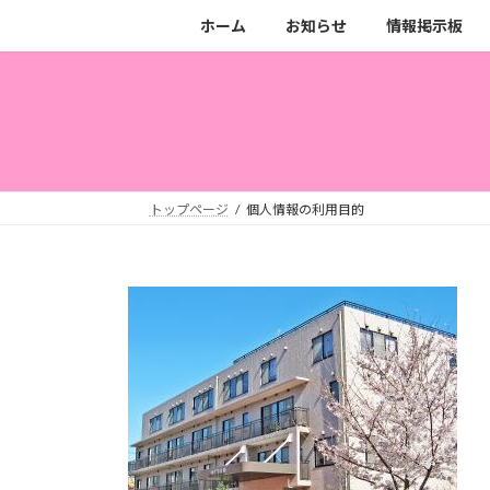
コ
ナ
ホーム
お知らせ
情報掲示板
ン
ビ
テ
ゲ
ン
ー
ツ
シ
へ
ョ
ス
ン
キ
に
トップページ
個人情報の利用目的
ッ
移
プ
動