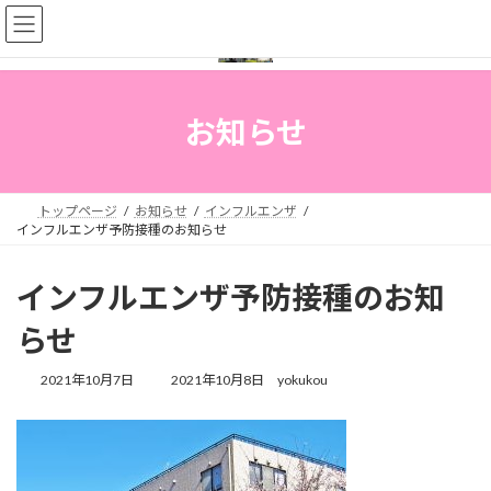
コ
ナ
ン
ビ
テ
ゲ
ン
ー
ツ
シ
へ
ョ
お知らせ
ス
ン
キ
に
ッ
移
プ
動
トップページ
お知らせ
インフルエンザ
インフルエンザ予防接種のお知らせ
インフルエンザ予防接種のお知
らせ
最
2021年10月7日
2021年10月8日
yokukou
終
更
新
日
時