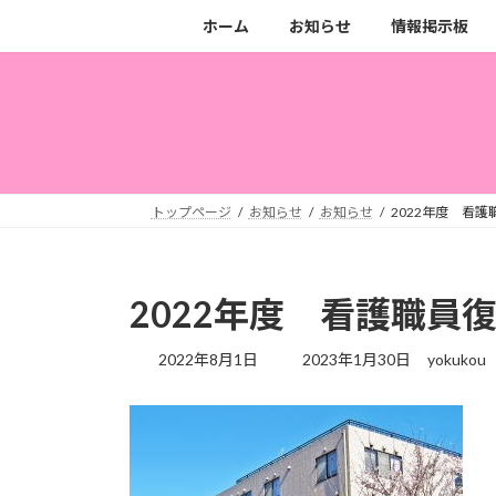
コ
ナ
ホーム
お知らせ
情報掲示板
ン
ビ
テ
ゲ
ン
ー
ツ
シ
へ
ョ
ス
ン
キ
に
トップページ
お知らせ
お知らせ
2022年度 看
ッ
移
プ
動
2022年度 看護職員
最
2022年8月1日
2023年1月30日
yokukou
終
更
新
日
時
: