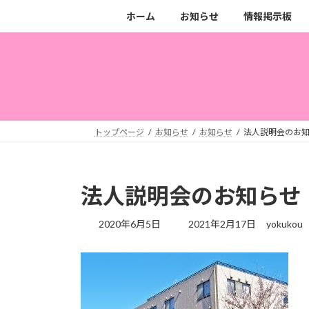
コ
ナ
ホーム
お知らせ
情報掲示板
ン
ビ
テ
ゲ
ン
ー
ツ
シ
へ
ョ
ス
ン
キ
に
トップページ
お知らせ
お知らせ
法人説明会のお
ッ
移
プ
動
法人説明会のお知らせ
最
2020年6月5日
2021年2月17日
yokukou
終
更
新
日
時
: