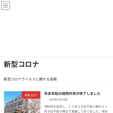
コ
ナ
ン
ビ
テ
ゲ
ン
ー
ツ
シ
へ
ョ
お知らせ
ス
ン
キ
に
ッ
移
プ
動
トップページ
お知らせ
新型コロナ
新型コロナ
新型コロナウイルスに関する投稿
年末年始の発熱外来が終了しました
新型コロナ
2023年1月10日
予約枠を拡充し、１２月２９日午前０時から１
月９日午前０時まで実施しておりました、年末