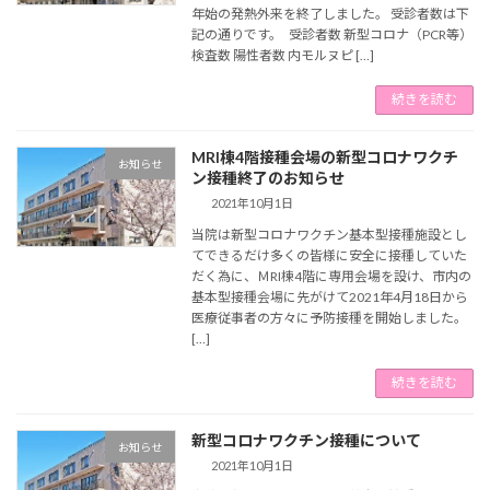
年始の発熱外来を終了しました。 受診者数は下
記の通りです。 受診者数 新型コロナ（PCR等）
検査数 陽性者数 内モルヌピ […]
続きを読む
MRI棟4階接種会場の新型コロナワクチ
お知らせ
ン接種終了のお知らせ
2021年10月1日
当院は新型コロナワクチン基本型接種施設とし
てできるだけ多くの皆様に安全に接種していた
だく為に、ＭRI棟4階に専用会場を設け、市内の
基本型接種会場に先がけて2021年4月18日から
医療従事者の方々に予防接種を開始しました。
[…]
続きを読む
新型コロナワクチン接種について
お知らせ
2021年10月1日