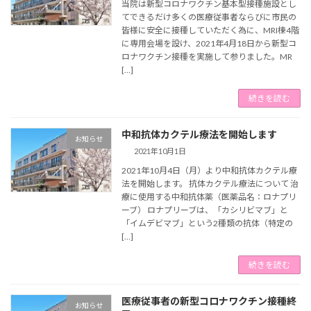
当院は新型コロナワクチン基本型接種施設とし
てできるだけ多くの医療従事者ならびに市民の
皆様に安全に接種していただく為に、MRI棟4階
に専用会場を設け、2021年4月18日から新型コ
ロナワクチン接種を実施して参りました。MR
[…]
続きを読む
中和抗体カクテル療法を開始します
お知らせ
2021年10月1日
2021年10月4日（月）より中和抗体カクテル療
法を開始します。 抗体カクテル療法について 治
療に使用する中和抗体薬（医薬品名：ロナプリ
ーブ） ロナプリーブは、「カシリビマブ」と
「イムデビマブ」という2種類の抗体（特定の
[…]
続きを読む
医療従事者の新型コロナワクチン接種終
お知らせ