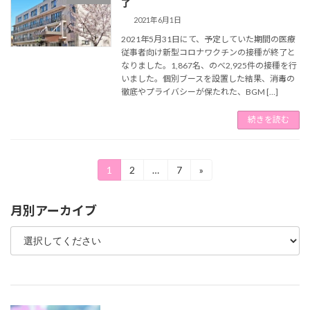
了
2021年6月1日
2021年5月31日にて、予定していた期間の医療
従事者向け新型コロナワクチンの接種が終了と
なりました。1,867名、のべ2,925件の接種を行
いました。個別ブースを設置した結果、消毒の
徹底やプライバシーが保たれた、BGM […]
続きを読む
投
1
2
…
7
»
固
固
固
定
定
定
稿
ペ
ペ
ペ
月別アーカイブ
ー
ー
ー
の
ジ
ジ
ジ
ペ
ー
ジ