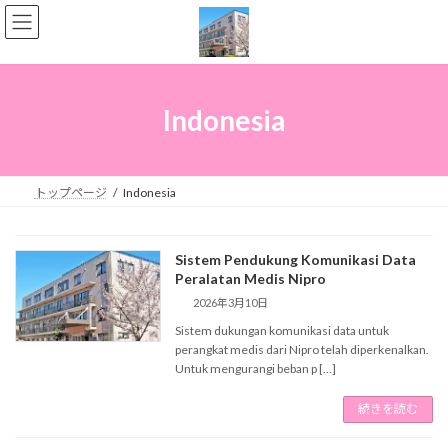
コ
ナ
ン
ビ
テ
ゲ
ン
ー
ツ
シ
へ
ョ
Indonesia
ス
ン
キ
に
ッ
移
プ
動
トップページ
Indonesia
Sistem Pendukung Komunikasi Data
Peralatan Medis Nipro
2026年3月10日
Sistem dukungan komunikasi data untuk
perangkat medis dari Nipro telah diperkenalkan.
Untuk mengurangi beban p […]
続きを読む