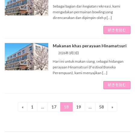
Sebagai bagian dari kegiatan rekreasi, kami
mengadakan permainan bowling yang
direncanakan dan dipimpin oleh p […]
続きを読む
Makanan khas perayaan Hinamatsuri
2026年3月3日
Hari ini untuk makan siang, sebagai hidangan
perayaan Hinamatsuri (Festival Boneka
Perempuan), kami menyajikan […]
続きを読む
投
«
1
…
17
18
19
…
58
»
固
固
固
固
固
定
定
定
定
定
稿
ペ
ペ
ペ
ペ
ペ
ー
ー
ー
ー
ー
の
ジ
ジ
ジ
ジ
ジ