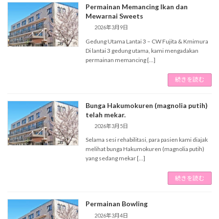
Permainan Memancing Ikan dan
Mewarnai Sweets
2026年3月9日
Gedung Utama Lantai 3 – CW Fujita & Kmimura
Di lantai 3 gedung utama, kami mengadakan
permainan memancing […]
続きを読む
Bunga Hakumokuren (magnolia putih)
telah mekar.
2026年3月5日
Selama sesi rehabilitasi, para pasien kami diajak
melihat bunga Hakumokuren (magnolia putih)
yang sedang mekar […]
続きを読む
Permainan Bowling
2026年3月4日