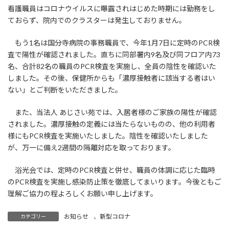
看護職員はコロナウイルスに曝露されはじめた時期には勤務をし
ておらず、院内でのクラスターは発生しておりません。
もう1名は国分寺病院の事務職員で、今年1月7日に定時のPCR検
査で陽性が確認されました。直ちに同部署内9名及び同フロア内73
名、合計82名の職員のPCR検査を実施し、全員の陰性を確認いた
しました。その後、保健所からも「濃厚接触者に該当する者はい
ない」とご判断をいただきました。
また、当法人 あじさい苑では、入居者様のご家族の陽性が確認
されました。濃厚接触の定義には当たらないものの、他の利用者
様にもPCR検査を実施いたしました。陰性を確認いたしました
が、万一に備え2週間の隔離対応を取っております。
浴光会では、定時のPCR検査と併せ、職員の体調に応じた臨時
のPCR検査を実施し感染防止策を徹底してまいります。今後ともご
理解ご協力の程よろしくお願い申し上げます。
お知らせ
、
新型コロナ
カテゴリー