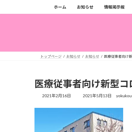
コ
ナ
ホーム
お知らせ
情報掲示板
ン
ビ
テ
ゲ
ン
ー
ツ
シ
へ
ョ
ス
ン
キ
に
トップページ
お知らせ
お知らせ
医療従事者向け
ッ
移
プ
動
医療従事者向け新型コ
最
2021年2月16日
2021年5月13日
yokukou
終
更
新
日
時
: