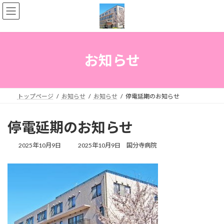
コ
ナ
ン
ビ
テ
ゲ
ン
ー
ツ
シ
へ
ョ
お知らせ
ス
ン
キ
に
ッ
移
プ
動
トップページ
お知らせ
お知らせ
停電延期のお知らせ
停電延期のお知らせ
最
2025年10月9日
2025年10月9日
国分寺病院
終
更
新
日
時
: