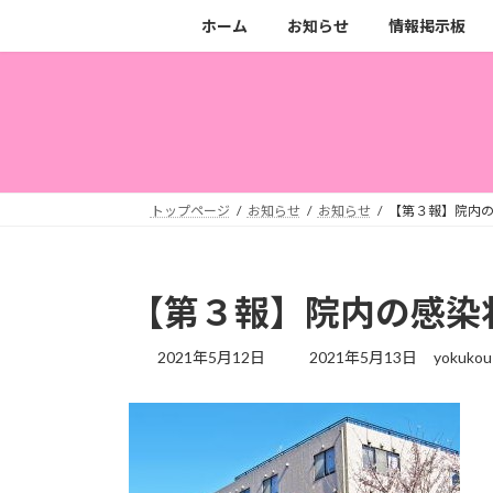
コ
ナ
ホーム
お知らせ
情報掲示板
ン
ビ
テ
ゲ
ン
ー
ツ
シ
へ
ョ
ス
ン
キ
に
トップページ
お知らせ
お知らせ
【第３報】院内
ッ
移
プ
動
【第３報】院内の感染
最
2021年5月12日
2021年5月13日
yokukou
終
更
新
日
時
: