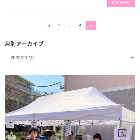
続きを読む
投
«
1
…
4
5
固
固
固
定
定
定
稿
ペ
ペ
ペ
月別アーカイブ
ー
ー
ー
の
ジ
ジ
ジ
ペ
ー
ジ
送
り
災害医療合同訓練