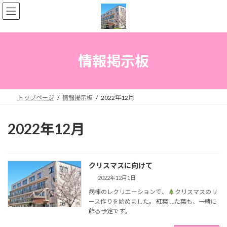
コ
ナ
ン
ビ
テ
ゲ
ン
ー
ツ
シ
へ
ョ
情報掲示板
ス
ン
キ
に
ッ
移
プ
動
トップページ
情報掲示板
2022年12月
2022年12月
クリスマスに向けて
2022年12月1日
病棟のレクリエーションで、
クリスマスのリ
ース作りを始めました。 紅葉した葉も、一緒に
飾る予定です。