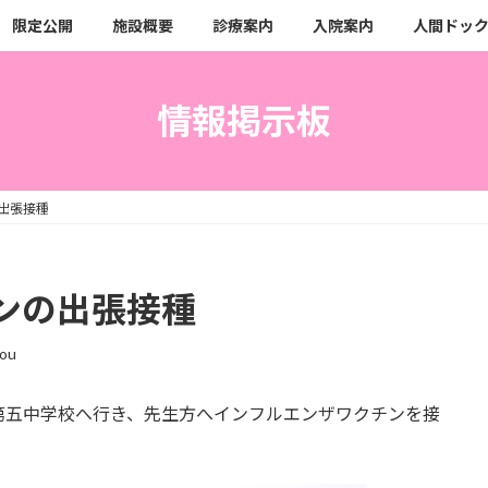
限定公開
施設概要
診療案内
入院案内
人間ドッ
情報掲示板
出張接種
ンの出張接種
ou
第五中学校へ行き、先生方へインフルエンザワクチンを接