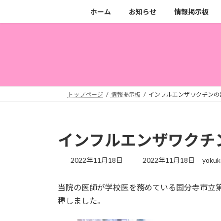
コ
ナ
ホーム
お知らせ
情報掲示板
ン
ビ
テ
ゲ
ン
ー
ツ
シ
へ
ョ
ス
ン
キ
に
トップページ
情報掲示板
インフルエンザワクチンの
ッ
移
プ
動
インフルエンザワクチ
最
2022年11月18日
2022年11月18日
yokuk
終
更
当院の医師が学校医を務めている国分寺市立
新
日
種しました。
時
: