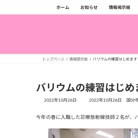
コ
ナ
ホーム
お知らせ
情報掲示板
ン
ビ
テ
ゲ
ン
ー
ツ
シ
へ
ョ
ス
ン
キ
に
トップページ
情報掲示板
バリウムの練習はじめます
ッ
移
プ
動
バリウムの練習はじめ
最
2022年10月26日
2022年10月26日
国分
終
更
今年の春に入職した診療放射線技師２名が、
新
日
時
: