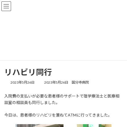
コ
ナ
ン
ビ
テ
ゲ
ン
ー
ツ
シ
へ
ョ
情報掲示板
ス
ン
キ
に
ッ
移
プ
動
トップページ
情報掲示板
リハビリ同行
リハビリ同行
最
2023年5月26日
2023年5月26日
国分寺病院
終
更
入院費の支払いが必要な患者様のサポートで理学療法士と医療相
新
談室の相談員も同行しました。
日
時
:
今日は、患者様のリハビリを兼ねてATMに行ってきました。