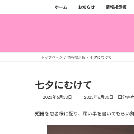
コ
ナ
ホーム
お知らせ
情報掲示板
ン
ビ
テ
ゲ
ン
ー
ツ
シ
へ
ョ
ス
ン
キ
に
トップページ
情報掲示板
七夕にむけて
ッ
移
プ
動
七夕にむけて
最
2023年6月30日
2023年6月30日
国分寺
終
更
短冊を患者様に配り、願い事を書いてもらい
新
日
時
: