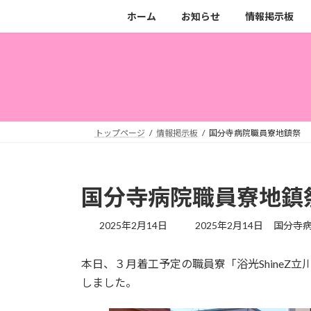
コ
ナ
ホーム
お知らせ
情報掲示板
ン
ビ
テ
ゲ
ン
ー
ツ
シ
へ
ョ
ス
ン
キ
に
トップページ
情報掲示板
国分寺病院職員寮地鎮祭
ッ
移
プ
動
国分寺病院職員寮地鎮
最
2025年2月14日
2025年2月14日
国分寺
終
更
本日、３月着工予定の職員寮「浴光ShineZ
新
日
しました。
時
: