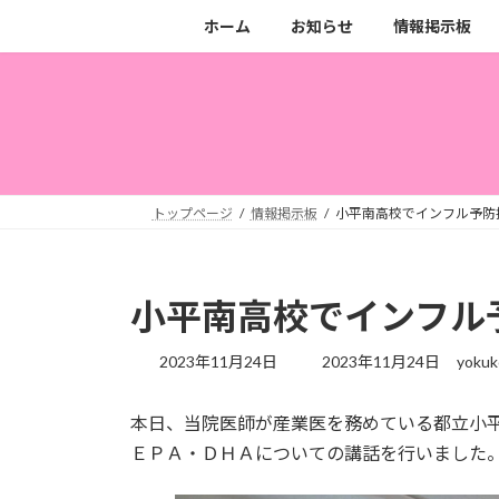
コ
ナ
ホーム
お知らせ
情報掲示板
ン
ビ
テ
ゲ
ン
ー
ツ
シ
へ
ョ
ス
ン
キ
に
トップページ
情報掲示板
小平南高校でインフル予防
ッ
移
プ
動
小平南高校でインフル
最
2023年11月24日
2023年11月24日
yokuk
終
更
本日、当院医師が産業医を務めている都立小
新
日
ＥＰＡ・ＤＨＡについての講話を行いました
時
: