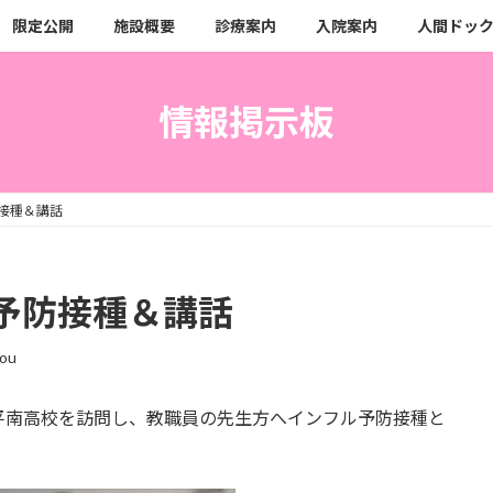
限定公開
施設概要
診療案内
入院案内
人間ドッ
情報掲示板
接種＆講話
予防接種＆講話
ou
平南高校を訪問し、教職員の先生方へインフル予防接種と
。