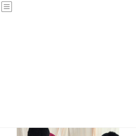
コ
ナ
ン
ビ
テ
ゲ
ン
ー
ツ
シ
へ
ョ
情報掲示板
ス
ン
キ
に
ッ
移
プ
動
トップページ
情報掲示板
新人看護師の成長
新人看護師の成長
最
2023年1月12日
2023年1月12日
国分寺病院
終
更
４月に入職した新人看護師が看護マニュアルに沿って、指導を受け
新
ながら成長しています。
日
時
: