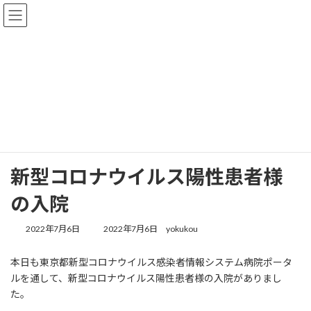
コ
ナ
ン
ビ
テ
ゲ
ン
ー
ツ
シ
へ
ョ
情報掲示板
ス
ン
キ
に
ッ
移
プ
動
トップページ
情報掲示板
新型コロナウイルス陽性患者様の入院
新型コロナウイルス陽性患者様
の入院
最
2022年7月6日
2022年7月6日
yokukou
終
更
本日も東京都新型コロナウイルス感染者情報システム病院ポータ
新
ルを通して、新型コロナウイルス陽性患者様の入院がありまし
日
時
た。
: