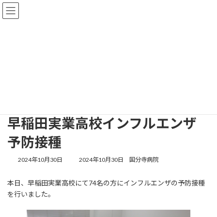
コ
ナ
ン
ビ
テ
ゲ
ン
ー
ツ
シ
へ
ョ
情報掲示板
ス
ン
キ
に
ッ
移
プ
動
トップページ
情報掲示板
早稲田実業高校インフルエンザ予防接種
早稲田実業高校インフルエンザ
予防接種
最
2024年10月30日
2024年10月30日
国分寺病院
終
更
本日、早稲田実業高校にて74名の方にインフルエンザの予防接種
新
を行いました。
日
時
: