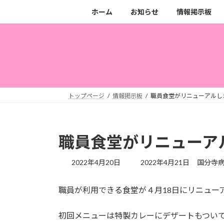
コ
ナ
ホーム
お知らせ
情報掲示板
ン
ビ
テ
ゲ
ン
ー
ツ
シ
へ
ョ
ス
ン
キ
に
トップページ
情報掲示板
職員食堂がリニューアルし
ッ
移
プ
動
職員食堂がリニューア
最
2022年4月20日
2022年4月21日
国分寺
終
更
職員が利用できる食堂が４月18日にリニュー
新
日
時
初回メニューは特製カレーにデザートもつい
: