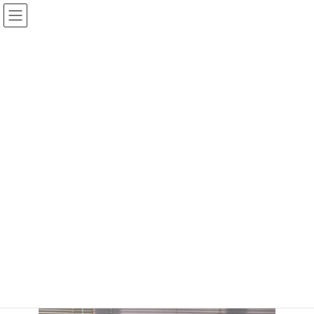
コ
ナ
ン
ビ
テ
ゲ
ン
ー
ツ
シ
へ
ョ
情報掲示板
ス
ン
キ
に
ッ
移
プ
動
トップページ
情報掲示板
訪問歯科
訪問歯科
最
2024年2月8日
2024年2月8日
国分寺病院
終
更
本日は訪問歯科の診療日でした。定期的に歯科の先生が来院し、
新
入院患者様の治療や義歯の調整などを実施しております。
日
時
:
5名の方が受診されました。