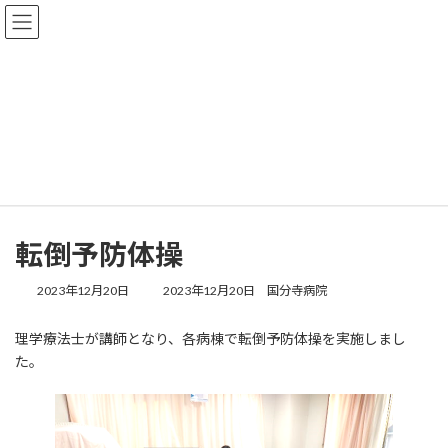
コ
ナ
ン
ビ
テ
ゲ
ン
ー
ツ
シ
へ
ョ
情報掲示板
ス
ン
キ
に
ッ
移
プ
動
トップページ
情報掲示板
転倒予防体操
転倒予防体操
最
2023年12月20日
2023年12月20日
国分寺病院
終
更
理学療法士が講師となり、各病棟で転倒予防体操を実施しまし
新
た。
日
時
: