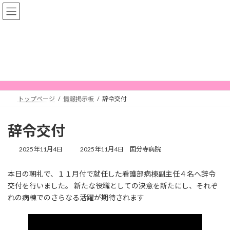
コ
ナ
ン
ビ
テ
ゲ
ン
ー
ツ
シ
へ
ョ
情報掲示板
ス
ン
キ
に
ッ
移
プ
動
トップページ
情報掲示板
辞令交付
辞令交付
最
2025年11月4日
2025年11月4日
国分寺病院
終
更
本日の朝礼で、１１月付で就任した看護部病棟副主任４名へ辞令
新
交付を行いました。 新たな役職としての決意を新たにし、それぞ
日
時
れの病棟でのさらなる活躍が期待されます
: