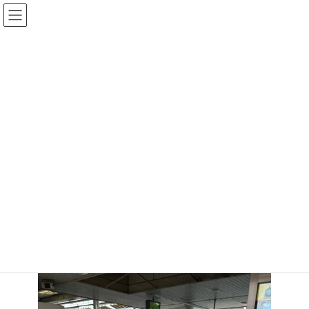
コ
ナ
ン
ビ
テ
ゲ
ン
ー
ツ
シ
へ
ョ
情報掲示板
ス
ン
キ
に
ッ
移
プ
動
トップページ
情報掲示板
電車の練習
電車の練習
最
2023年8月18日
2023年8月18日
国分寺病院
終
更
近隣の恋ヶ窪駅にて自動改札を通り電車に乗る練習をしてきまし
新
た。
日
時
: