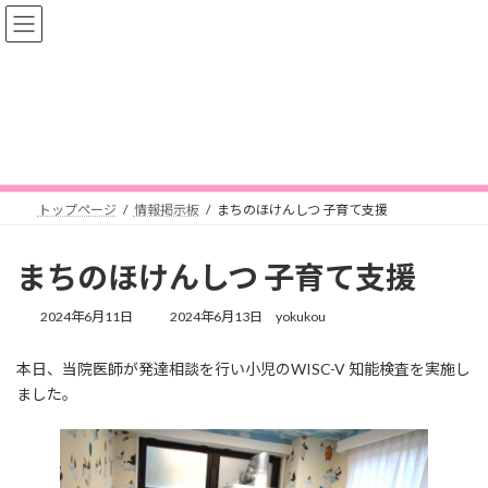
コ
ナ
ン
ビ
テ
ゲ
ン
ー
ツ
シ
へ
ョ
情報掲示板
ス
ン
キ
に
ッ
移
プ
動
トップページ
情報掲示板
まちのほけんしつ 子育て支援
まちのほけんしつ 子育て支援
最
2024年6月11日
2024年6月13日
yokukou
終
更
本日、当院医師が発達相談を行い小児のWISC-V 知能検査を実施し
新
ました。
日
時
: